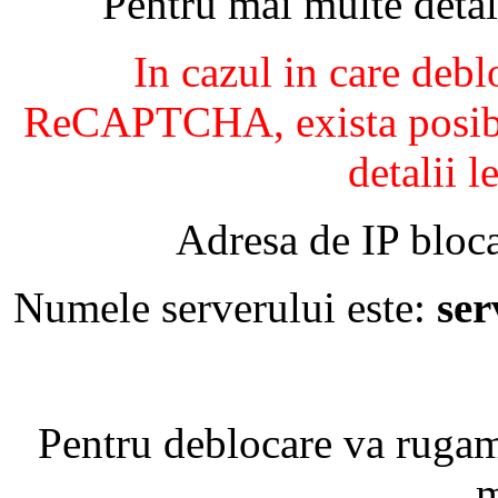
Pentru mai multe detal
In cazul in care debl
ReCAPTCHA, exista posibil
detalii l
Adresa de IP bloca
Numele serverului este:
se
Pentru deblocare va ruga
m